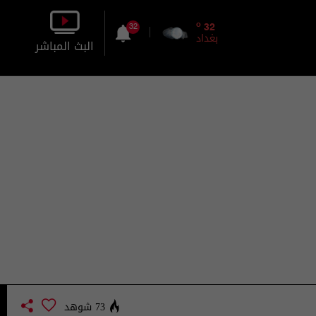
o
32
32
بغداد
البث المباشر
بالصورة
بالصوت
73 شوهد