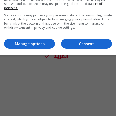
site. We and our partners may use precise geolocation data.
List of
partners.
Some vendors may process your personal data on the basis of legitimate
interest, which you can object to by managing your options below. Look
for a link at the bottom of this page or in the site menu to manage or
withdraw consent in privacy and cookie settings.
Manage options
Consent
المزيد