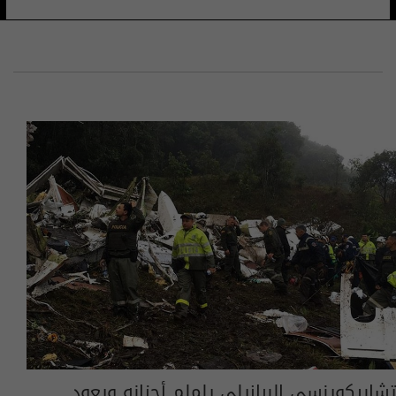
تشابيكوينسي البرازيلي يلملم أحزانه ويعود