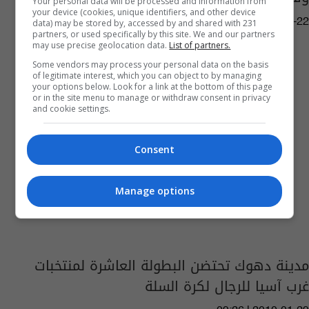
Your personal data will be processed and information from
your device (cookies, unique identifiers, and other device
07:34 | 2011-04-22
data) may be stored by, accessed by and shared with 231
partners, or used specifically by this site. We and our partners
may use precise geolocation data.
List of partners.
Some vendors may process your personal data on the basis
of legitimate interest, which you can object to by managing
your options below. Look for a link at the bottom of this page
or in the site menu to manage or withdraw consent in privacy
and cookie settings.
Consent
Manage options
مدينة دهوك تحتضن البطولة العاشرة لمنتخبات
غرب آسيا للرجال لكرة السلة