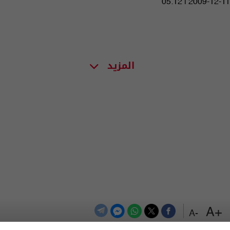
05:12 | 2009-12-11
المزيد
+A
-A