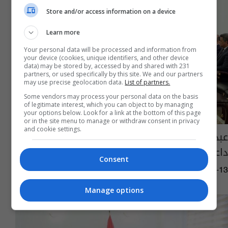
Store and/or access information on a device
Learn more
Your personal data will be processed and information from
your device (cookies, unique identifiers, and other device
data) may be stored by, accessed by and shared with 231
partners, or used specifically by this site. We and our partners
may use precise geolocation data.
List of partners.
Some vendors may process your personal data on the basis
of legitimate interest, which you can object to by managing
your options below. Look for a link at the bottom of this page
or in the site menu to manage or withdraw consent in privacy
and cookie settings.
عبد المهدي يعلن دعمه لفريق التحقيق بجرائم
داعش
Consent
10:46 | 2019-05-13
Manage options