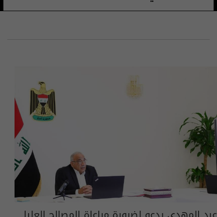
عبد المهدي يدعو لضرورة مراعاة المصالح العليا