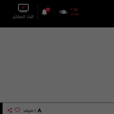
o
32
37
بغداد
البث المباشر
بالصورة
بالصوت
5 شوهد