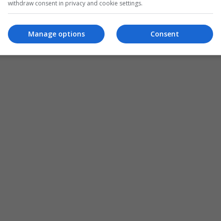
withdraw consent in privacy and cookie settings.
Manage options
Consent