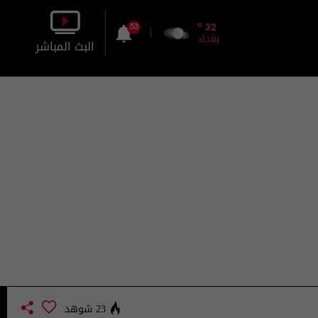
o
32
53
بغداد
البث المباشر
بالصورة
بالصوت
23 شوهد