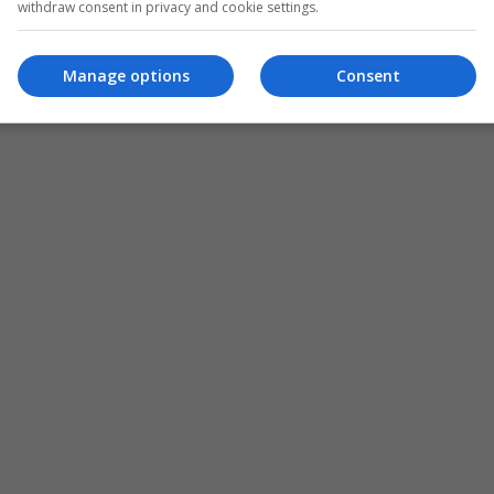
withdraw consent in privacy and cookie settings.
Manage options
Consent