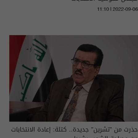
11:10 | 2022-09-06
حذرت من "تشرين" جديدة.. كتلة: إعادة الانتخابات