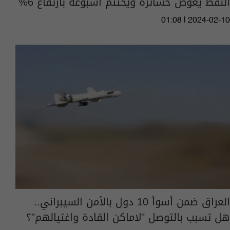
النفط يعوض خسائره ويختتم أسبوعه بارتفاع 6%
01:08 | 2024-02-10
العراق ضمن أسوأ 10 دول بالأمن السيبراني..
هل تسبب بالتوصل "لاماكن القادة واغتيالهم"؟