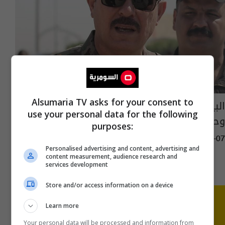
Alsumaria TV asks for your consent to
البياتي: غدا رفع جميع القطوعات من البياع
use your personal data for the following
وحتى المهدية
purposes:
08:36 | 2020-02-07
Personalised advertising and content, advertising and
content measurement, audience research and
services development
Store and/or access information on a device
Learn more
Your personal data will be processed and information from