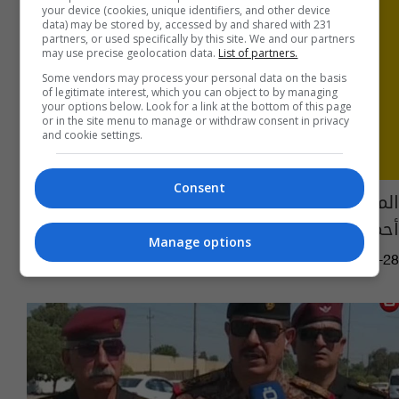
your device (cookies, unique identifiers, and other device
data) may be stored by, accessed by and shared with 231
partners, or used specifically by this site. We and our partners
may use precise geolocation data.
List of partners.
Some vendors may process your personal data on the basis
of legitimate interest, which you can object to by managing
your options below. Look for a link at the bottom of this page
or in the site menu to manage or withdraw consent in privacy
and cookie settings.
Consent
المجلس الأعلى الإسلامي: سيادة العراق خط
أحمر
Manage options
14:50 | 2019-08-28