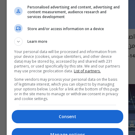
Personalised advertising and content, advertising and
content measurement, audience research and
services development
Store and/or access information on a device
اصابة شخص يتاجر بالمواد المخدرة بعد ملاحقته
Learn more
من قبل قوة امنية شرقي بغداد
Your personal data will be processed and information from
your device (cookies, unique identifiers, and other device
13:12 | 2019-01-14
data) may be stored by, accessed by and shared with 231
partners, or used specifically by this site. We and our partners
may use precise geolocation data.
List of partners.
Some vendors may process your personal data on the basis
of legitimate interest, which you can object to by managing
your options below. Look for a link at the bottom of this page
or in the site menu to manage or withdraw consent in privacy
and cookie settings.
Consent
Manage options