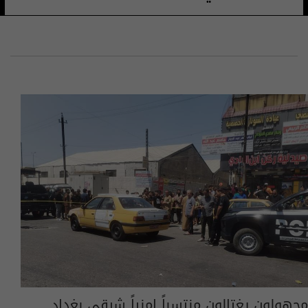
مجهولون يغتالون منتسباً امنياً شرقي بغداد