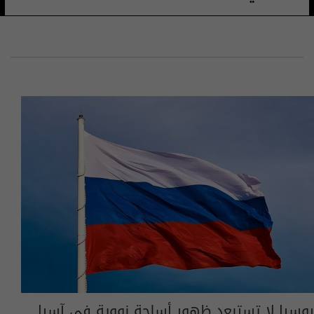
روسيا لا تستبعد ظهور أسلحة نووية في آسيا