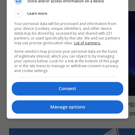
Store and/or access information on a device
Learn more
Your personal data will be processed and information from
your device (cookies, unique identifiers, and other device
data) may be stored by, accessed by and shared with 231
partners, or used specifically by this site. We and our partners
may use precise geolocation data.
List of partners.
Some vendors may process your personal data on the basis
of legitimate interest, which you can object to by managing
your options below. Look for a link at the bottom of this page
or in the site menu to manage or withdraw consent in privacy
and cookie settings.
Consent
روسيا تحسم جدل نشر أسلحة نووية في الفضاء
Manage options
12:39 | 2024-02-20