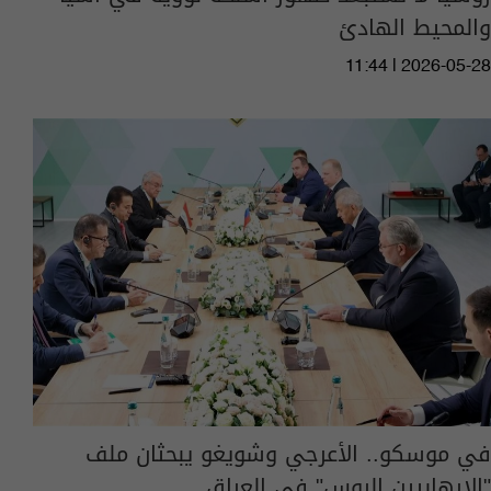
والمحيط الهادئ
11:44 | 2026-05-28
في موسكو.. الأعرجي وشويغو يبحثان ملف
"الإرهابيين الروس" في العراق