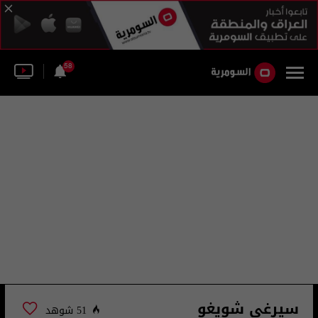
58
سيرغي شويغو
51 شوهد