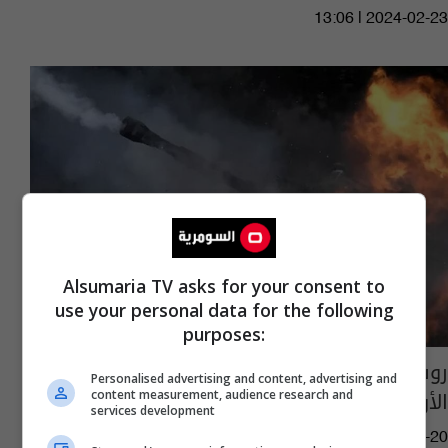
13:06 | 2024-02-23
Alsumaria TV asks for your consent to
use your personal data for the following
purposes:
روسيا تكشف حصيلة "مثيرة" تخص القوات
Personalised advertising and content, advertising and
الأوكرانية
content measurement, audience research and
services development
17:36 | 2024-02-20