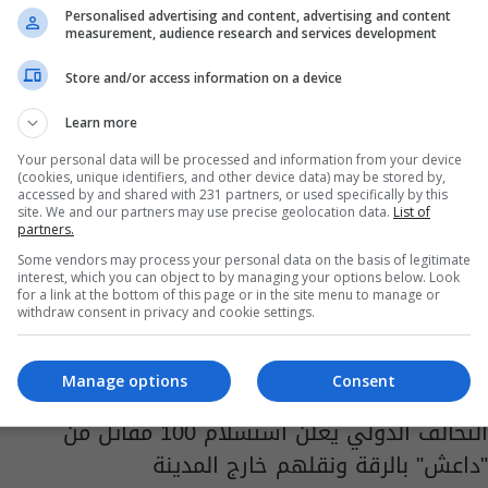
العراقية السورية
Personalised advertising and content, advertising and content
measurement, audience research and services development
03:06 | 2017-10-28
Store and/or access information on a device
Learn more
Your personal data will be processed and information from your device
(cookies, unique identifiers, and other device data) may be stored by,
accessed by and shared with 231 partners, or used specifically by this
site. We and our partners may use precise geolocation data.
List of
partners.
Some vendors may process your personal data on the basis of legitimate
interest, which you can object to by managing your options below. Look
for a link at the bottom of this page or in the site menu to manage or
withdraw consent in privacy and cookie settings.
Manage options
Consent
التحالف الدولي يعلن استسلام 100 مقاتل من
"داعش" بالرقة ونقلهم خارج المدينة