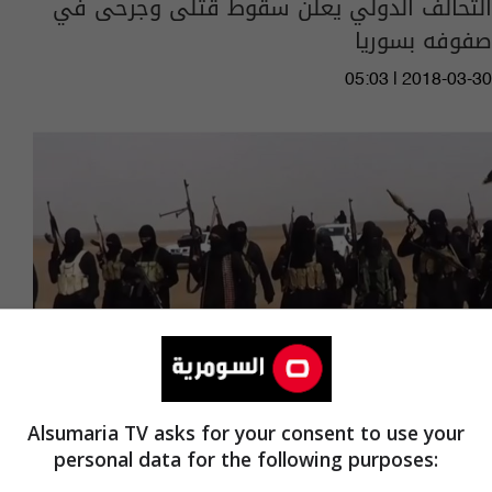
التحالف الدولي يعلن سقوط قتلى وجرحى في
صفوفه بسوريا
05:03 | 2018-03-30
Alsumaria TV asks for your consent to use your
personal data for the following purposes:
التحالف الدولي: داعش يعزز دفاعاته قرب الحدود