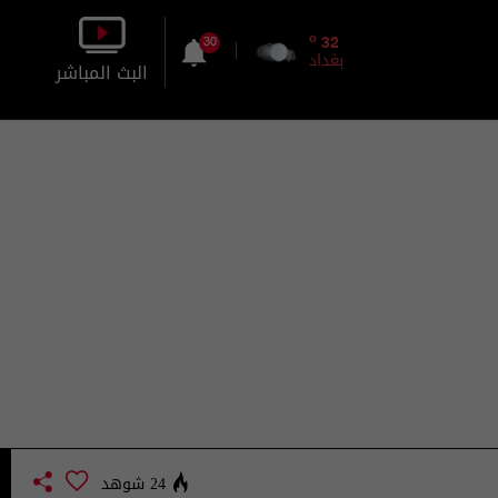
o
32
30
بغداد
البث المباشر
بالصورة
بالصوت
24 شوهد