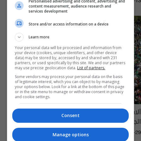
13:22 | 2023-04-13
Personalised advertising and content, advertising and
content measurement, audience research and
services development
Store and/or access information on a device
Learn more
Your personal data will be processed and information from
your device (cookies, unique identifiers, and other device
data) may be stored by, accessed by and shared with 231
partners, or used specifically by this site. We and our partners
may use precise geolocation data.
List of partners.
Some vendors may process your personal data on the basis
of legitimate interest, which you can object to by managing
your options below. Look for a link at the bottom of this page
or in the site menu to manage or withdraw consent in privacy
and cookie settings.
آلاف المتظاهرين يحتشدون وسط العاصمة
Consent
الجزائرية
05:27 | 2019-03-29
Manage options