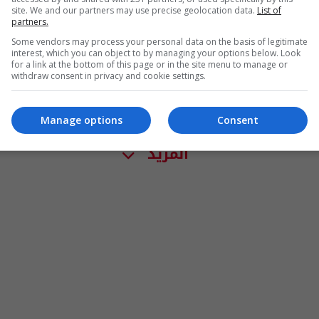
site. We and our partners may use precise geolocation data.
List of
partners.
Some vendors may process your personal data on the basis of legitimate
interest, which you can object to by managing your options below. Look
for a link at the bottom of this page or in the site menu to manage or
withdraw consent in privacy and cookie settings.
Manage options
Consent
المزيد