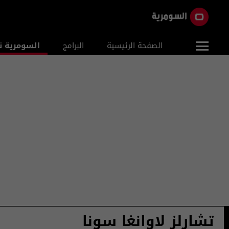
الصفحة الرئيسية
البرامج
السومرية ن
تشارلز لاوانغا سونا