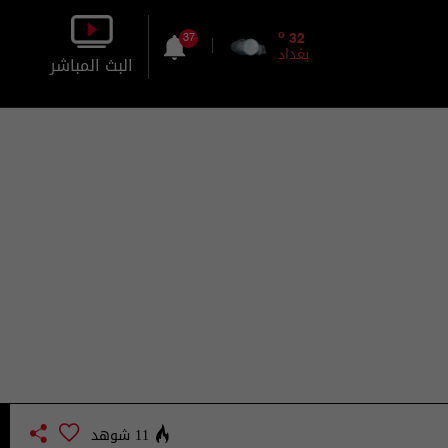
o
32
37
بغداد
البث المباشر
بالصورة
بالصوت
11 شوهد