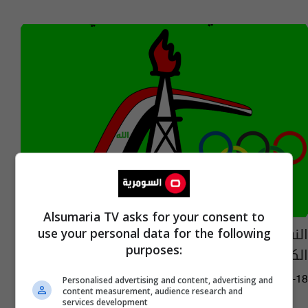
Alsumaria TV asks for your consent to
النفط يعدل عن قرار الانسحاب من دوري النخبة
use your personal data for the following
purposes:
الكروي
03:44 | 2016-05-18
Personalised advertising and content, advertising and
content measurement, audience research and
services development