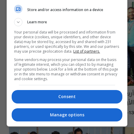
Store and/or access information on a device
Learn more
Your personal data will be processed and information from
your device (cookies, unique identifiers, and other device
data) may be stored by, accessed by and shared with 231
partners, or used specifically by this site. We and our partners
may use precise geolocation data.
List of partners.
Some vendors may process your personal data on the basis
of legitimate interest, which you can object to by managing
your options below. Look for a link at the bottom of this page
or in the site menu to manage or withdraw consent in privacy
and cookie settings.
أربعة لاعبين من شباب النفط يرحلون إلى الخط
Consent
الأول
03:17 | 2016-01-13
Manage options