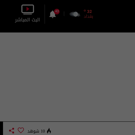
o
32
43
بغداد
البث المباشر
بالصورة
بالصوت
10 شوهد