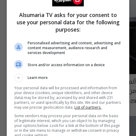
Alsumaria TV asks for your consent to
use your personal data for the following
purposes:
Personalised advertising and content, advertising and
content measurement, audience research and
services development
Store and/or access information on a device
Learn more
ألمانيا تتجه لمراقبة ذوي الميول المتطرفة بدءاً
من سن الـ 14
Your personal data will be processed and information from
your device (cookies, unique identifiers, and other device
data) may be stored by, accessed by and shared with 231
02:38 | 2016-06-23
partners, or used specifically by this site. We and our partners
may use precise geolocation data.
List of partners.
Some vendors may process your personal data on the basis
of legitimate interest, which you can object to by managing
your options below. Look for a link at the bottom of this page
or in the site menu to manage or withdraw consent in privacy
and cookie settings.