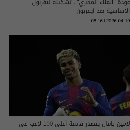
عودة "الملك المصري".. تشكيلة ليفربول
الاساسية ضد ايفرتون
08:16 | 2026-04-19
لامين يامال يتصدر قائمة أغلى 100 لاعب في