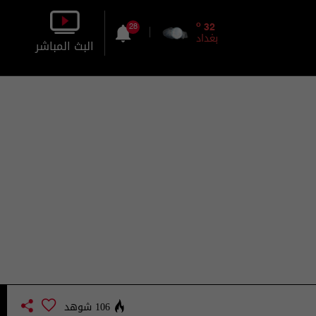
o
32
28
بغداد
البث المباشر
بالصورة
بالصوت
106 شوهد