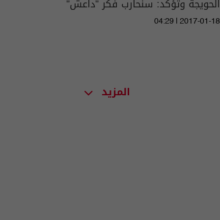
الحويجة وتؤكد: سنحارب فكر "داعش"
04:29 | 2017-01-18
المزيد