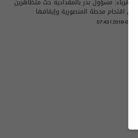
الكهرباء: مسؤول بدر بالمقدادية حث متظاهرين
على اقتحام محطة المنصورية وإيقافها
07:43 | 2018-06-24