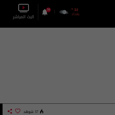
o
32
58
بغداد
البث المباشر
بالصورة
بالصوت
37 شوهد