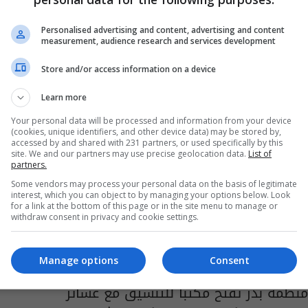
مقرات الاحزاب السياسية التي احرقت اليوم خلال
تظاهرات البصرة
Personalised advertising and content, advertising and content
measurement, audience research and services development
15:22 | 2018-09-06
Store and/or access information on a device
Learn more
Your personal data will be processed and information from your device
(cookies, unique identifiers, and other device data) may be stored by,
accessed by and shared with 231 partners, or used specifically by this
site. We and our partners may use precise geolocation data.
List of
partners.
Some vendors may process your personal data on the basis of legitimate
interest, which you can object to by managing your options below. Look
for a link at the bottom of this page or in the site menu to manage or
withdraw consent in privacy and cookie settings.
Manage options
Consent
منظمة بدر تفتح مكتبا للتنسيق مع عشائر