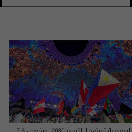
السعودية تستعد لـ"إكسبو 2030" وتخصص 7.8