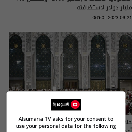
مليار دولار لاستضافته
06:50 | 2023-06-21
Alsumaria TV asks for your consent to
خلال الـ10 الاولى من رمضان.. السعودية تُحصّي
use your personal data for the following
أعداد الوافدين لإداء العمرة