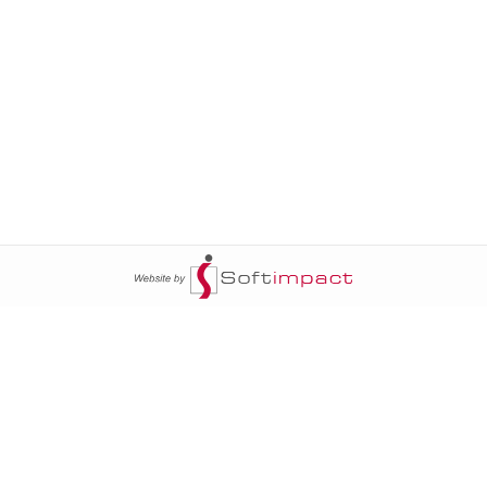
ج
السومرية نيوز
20
سياسة
عالم السيارات
محليات
أخبار الأبراج
20
خاص السومرية
أخبار الطقس
أمن
إنفوغراف