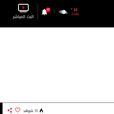
o
32
45
بغداد
البث المباشر
بالصورة
بالصوت
35 شوهد