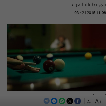
في بطولة العرب
03:42 | 2015-11-08
أربعة أوسمة متنوعة للبليارد العراقي في بطولة
+A
العرب
-A