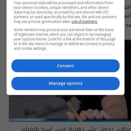
Your personal data will be processed and information from
امير علي يضيف وساماً برونزياً في بطولة غربي
your device (cookies, unique identifiers, and other device
data) may be stored by, accessed by and shared with 231
آسيا بالبليارد
partners, or used specifically by this site. We and our partners
may use precise geolocation data.
List of partners.
13:45 | 2017-02-14
Some vendors may process your personal data on the basis
of legitimate interest, which you can object to by managing
your options below. Look for a link at the bottom of this page
or in the site menu to manage or withdraw consent in privacy
and cookie settings.
Consent
Manage options
عراقي يحصل على ذهبية غربي آسيا بالبليارد