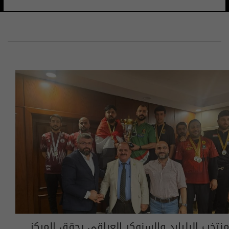
منتخب البليارد والسنوكر العراقي يحقق المركز