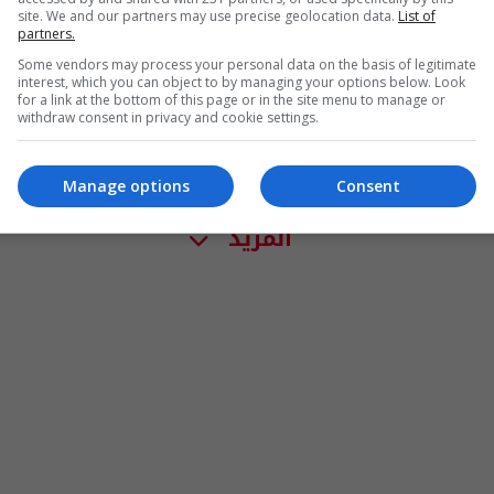
site. We and our partners may use precise geolocation data.
List of
partners.
Some vendors may process your personal data on the basis of legitimate
interest, which you can object to by managing your options below. Look
for a link at the bottom of this page or in the site menu to manage or
withdraw consent in privacy and cookie settings.
Manage options
Consent
المزيد