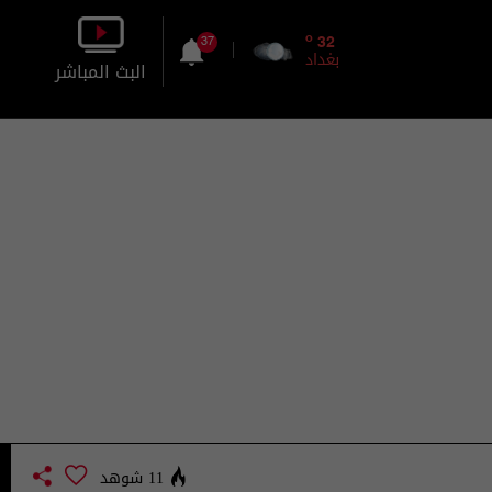
o
32
37
بغداد
البث المباشر
بالصورة
بالصوت
11 شوهد