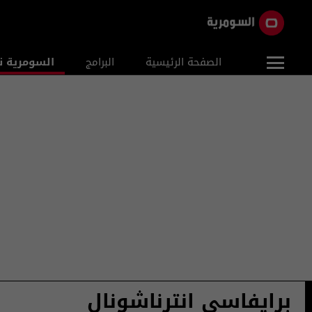
الصفحة الرئيسية
البرامج
السومرية ن
برايفاسي انترناشونال