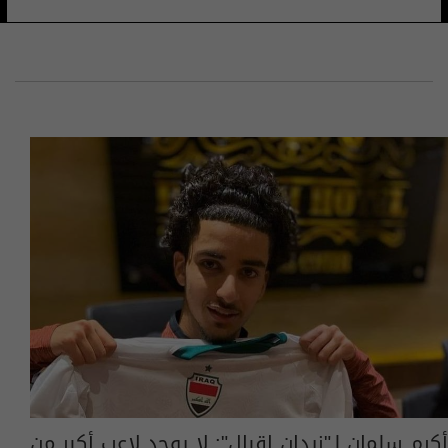
أكرم سلمان لـ"زيدان اقبال": لا يوجد لاعب أكبر من