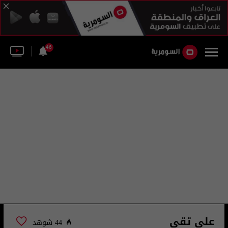
46
علي تقي
44 شوهد