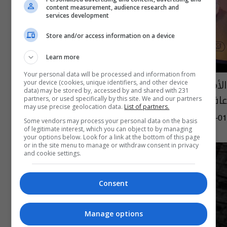
content measurement, audience research and
services development
Store and/or access information on a device
Learn more
Your personal data will be processed and information from
الأمين العام لحزب الله: المقاومة استعادت
your device (cookies, unique identifiers, and other device
data) may be stored by, accessed by and shared with 231
عافيتها وستصبح أكثر قوة
partners, or used specifically by this site. We and our partners
may use precise geolocation data.
List of partners.
06:40 | 2025-01-01
Some vendors may process your personal data on the basis
of legitimate interest, which you can object to by managing
your options below. Look for a link at the bottom of this page
or in the site menu to manage or withdraw consent in privacy
and cookie settings.
Consent
Manage options