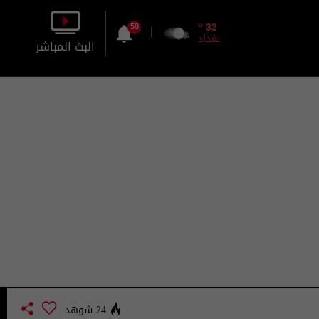
o
32
58
بغداد
البث المباشر
بالصورة
بالصوت
24 شوهد