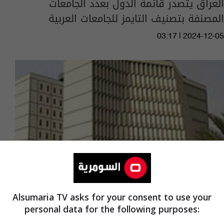
العراق يتصدر قائمة الدول بعدد الجامعات
المصنفة بتصنيف التايمز للجامعات العربية
03:17 | 2024-12-05
Alsumaria TV asks for your consent to use your
personal data for the following purposes:
المالية تستحدث قرابة 25 الف درجة وظيفية