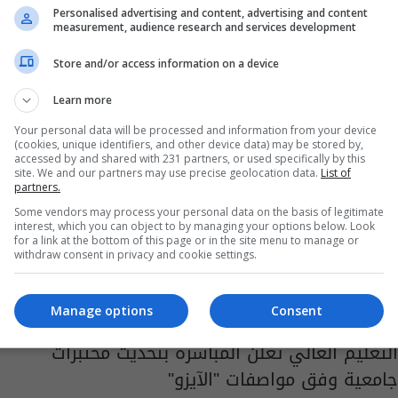
لتثبيت العقود في عدة وزارات
Personalised advertising and content, advertising and content
measurement, audience research and services development
06:47 | 2023-01-30
Store and/or access information on a device
Learn more
Your personal data will be processed and information from your device
(cookies, unique identifiers, and other device data) may be stored by,
accessed by and shared with 231 partners, or used specifically by this
site. We and our partners may use precise geolocation data.
List of
partners.
Some vendors may process your personal data on the basis of legitimate
interest, which you can object to by managing your options below. Look
for a link at the bottom of this page or in the site menu to manage or
withdraw consent in privacy and cookie settings.
Manage options
Consent
التعليم العالي تعلن المباشرة بتحديث مختبرات
جامعية وفق مواصفات "الآيزو"