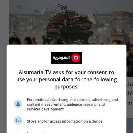
Alsumaria TV asks for your consent to
use your personal data for the following
منذ وقف الحرب.. عودة أكثر من نصف مليون
purposes:
فلسطيني إلى غزة
Personalised advertising and content, advertising and
11:20 | 2025-10-11
content measurement, audience research and
services development
Store and/or access information on a device