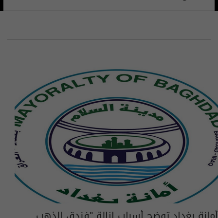
أمانة بغداد توضح أسباب إزالة "فندق الذهب