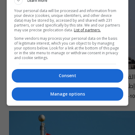
Learn more
Your personal data will be processed and information from
your device (cookies, unique identifiers, and other device
data) may be stored by, accessed by and shared with 231
partners, or used specifically by this site. We and our partners
may use precise geolocation data.
List of partners.
Some vendors may process your personal data on the basis
of legitimate interest, which you can object to by managing
your options below. Look for a link at the bottom of this page
or in the site menu to manage or withdraw consent in privacy
and cookie settings.
القصف الإسرائيلي يتواصل رغم اتفاق وقف
Consent
إطلاق النار في غزة
Manage options
05:28 | 2025-10-10