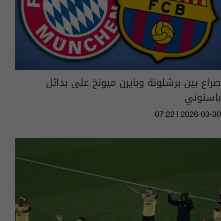
صراع بين برشلونة وبايرن ميونخ على بدائل
باستوني
07:22 | 2026-03-30