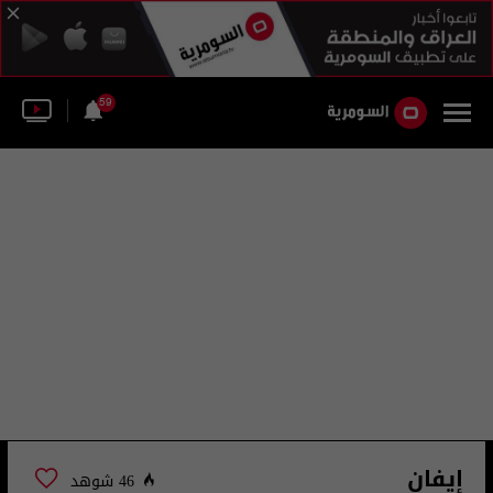
59
إيفان
46 شوهد