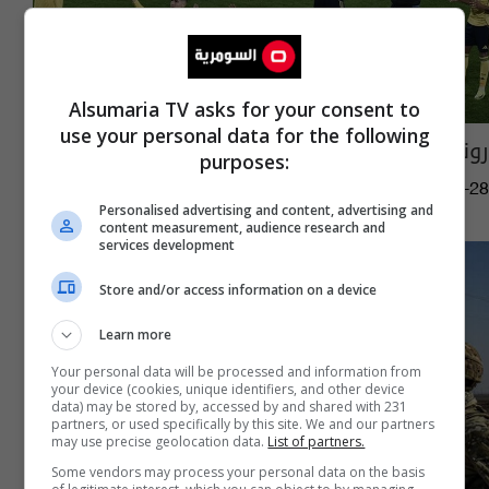
Alsumaria TV asks for your consent to
use your personal data for the following
رونالدو يخسر صدارة الدوري السعودي
purposes:
16:01 | 2026-01-28
Personalised advertising and content, advertising and
content measurement, audience research and
services development
Store and/or access information on a device
Learn more
Your personal data will be processed and information from
your device (cookies, unique identifiers, and other device
data) may be stored by, accessed by and shared with 231
partners, or used specifically by this site. We and our partners
may use precise geolocation data.
List of partners.
Some vendors may process your personal data on the basis