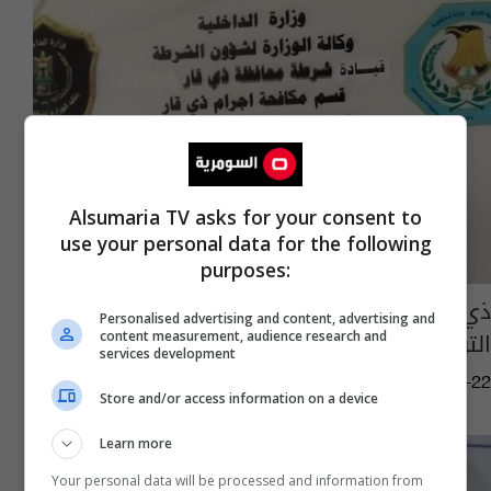
Alsumaria TV asks for your consent to
use your personal data for the following
purposes:
ذي قار.. الإطاحة بمتهم يستخدم شبكات
Personalised advertising and content, advertising and
التواصل الاجتماعي بعمليات التسليب
content measurement, audience research and
services development
12:13 | 2023-12-22
Store and/or access information on a device
Learn more
Your personal data will be processed and information from