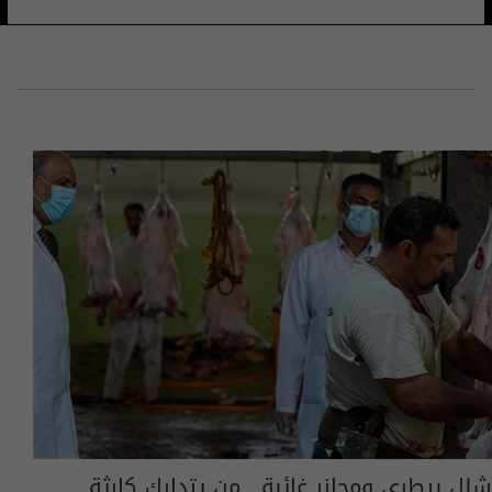
شلل بيطري ومجازر غائبة.. من يتدارك كارثة