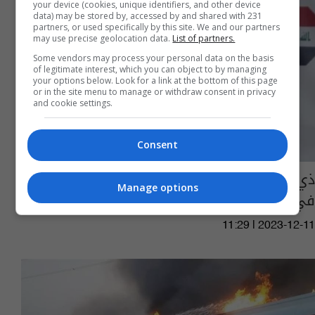
your device (cookies, unique identifiers, and other device
data) may be stored by, accessed by and shared with 231
partners, or used specifically by this site. We and our partners
may use precise geolocation data.
List of partners.
Some vendors may process your personal data on the basis
of legitimate interest, which you can object to by managing
your options below. Look for a link at the bottom of this page
or in the site menu to manage or withdraw consent in privacy
and cookie settings.
Consent
ذي قار.. القبض على متهم بالقتل واخر بالسرقة
Manage options
في وقت قياسي
11:29 | 2023-12-11