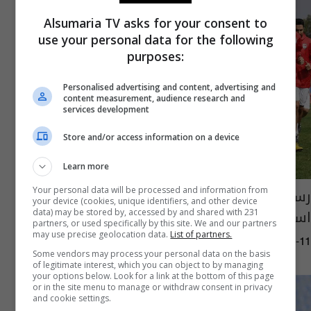
Alsumaria TV asks for your consent to
use your personal data for the following
purposes:
Personalised advertising and content, advertising and
content measurement, audience research and
services development
Store and/or access information on a device
Learn more
رسميا.. تحديد مواعيد مباريات العراق في بطولة
Your personal data will be processed and information from
your device (cookies, unique identifiers, and other device
اساطير الخليج العربي
data) may be stored by, accessed by and shared with 231
partners, or used specifically by this site. We and our partners
may use precise geolocation data.
List of partners.
04:12 | 2025-02-11
Some vendors may process your personal data on the basis
of legitimate interest, which you can object to by managing
your options below. Look for a link at the bottom of this page
or in the site menu to manage or withdraw consent in privacy
and cookie settings.