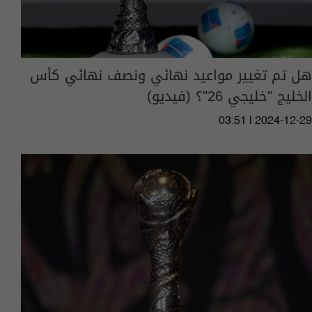
هل تم تغيير مواعيد نهائي ونصف نهائي كأس
الخليج "خليجي 26"؟ (فيديو)
03:51 | 2024-12-29