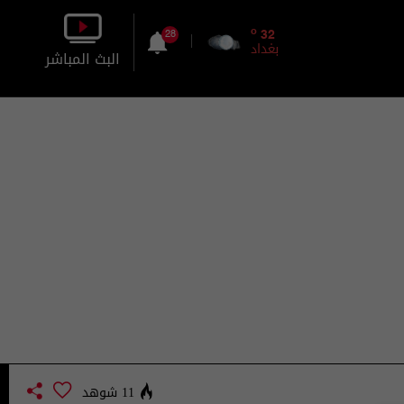
o
32
28
بغداد
البث المباشر
بالصورة
بالصوت
11 شوهد