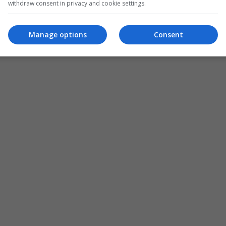
withdraw consent in privacy and cookie settings.
Manage options
Consent