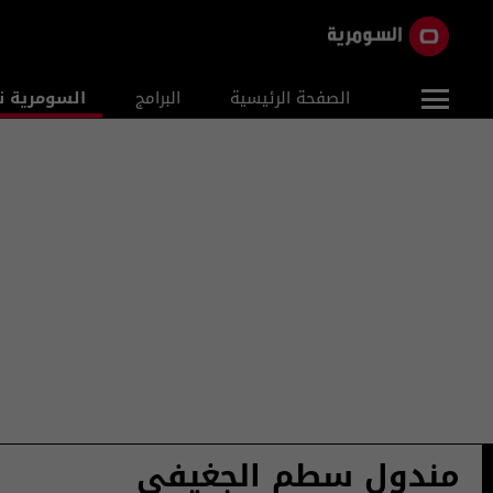
الصفحة الرئيسية
البرامج
السومرية ن
مندول سطم الجغيفي