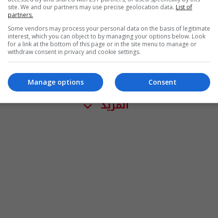
site. We and our partners may use precise geolocation data.
List of
partners.
Some vendors may process your personal data on the basis of legitimate
interest, which you can object to by managing your options below. Look
for a link at the bottom of this page or in the site menu to manage or
withdraw consent in privacy and cookie settings.
Manage options
Consent
المزيد