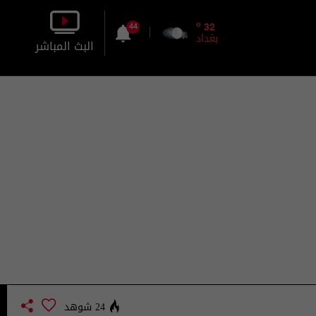
o
32
44
بغداد
البث المباشر
بالصورة
بالصوت
24 شوهد