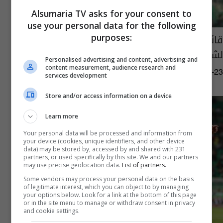
Alsumaria TV asks for your consent to
use your personal data for the following
قائد سوريا يرفض الاحتفال بهدفه احتراماً
purposes:
لشهداء عبارة الموصل
Personalised advertising and content, advertising and
content measurement, audience research and
16:28 | 2019-03-23
services development
Store and/or access information on a device
Learn more
Your personal data will be processed and information from
your device (cookies, unique identifiers, and other device
data) may be stored by, accessed by and shared with 231
partners, or used specifically by this site. We and our partners
may use precise geolocation data.
List of partners.
Some vendors may process your personal data on the basis
of legitimate interest, which you can object to by managing
your options below. Look for a link at the bottom of this page
or in the site menu to manage or withdraw consent in privacy
and cookie settings.