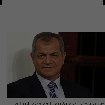
حسين سعيد: عدم تضييف المواجهة الايرانية