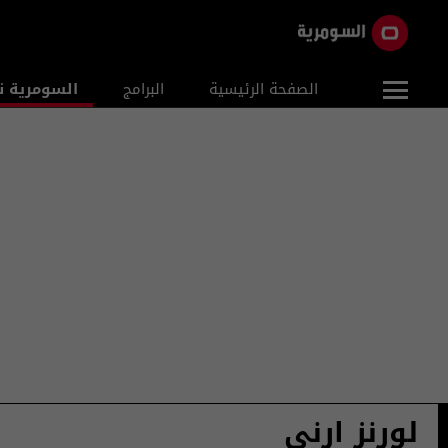
الصفحة الرئيسية
البرامج
السومرية ن
لورنز ارني