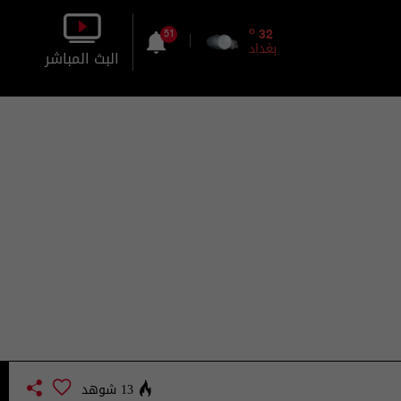
o
32
51
بغداد
البث المباشر
بالصورة
بالصوت
13 شوهد