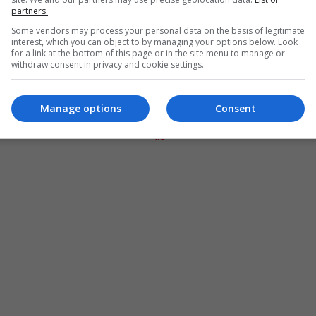
partners.
Some vendors may process your personal data on the basis of legitimate
interest, which you can object to by managing your options below. Look
for a link at the bottom of this page or in the site menu to manage or
withdraw consent in privacy and cookie settings.
Manage options
Consent
المزيد