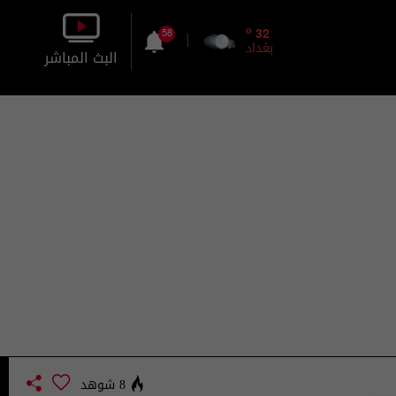
o
32
58
بغداد
البث المباشر
بالصورة
بالصوت
8 شوهد