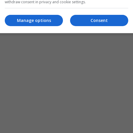
withdraw consent in privacy and cookie settings.
Manage options
Consent