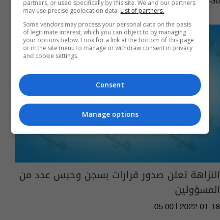
05:50 | 2022-01-30
partners, or used specifically by this site. We and our partners
may use precise geolocation data.
List of partners.
Some vendors may process your personal data on the basis
of legitimate interest, which you can object to by managing
your options below. Look for a link at the bottom of this page
or in the site menu to manage or withdraw consent in privacy
and cookie settings.
Consent
Manage options
النزاهة تعلن صدور قرارات بسجن وحبس عدد من
المسؤولين
05:00 | 2022-01-18