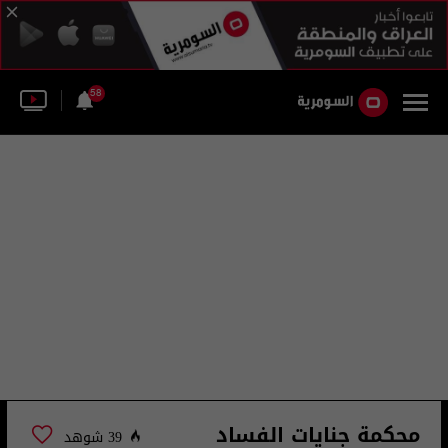
58
محكمة جنايات الفساد
39 شوهد