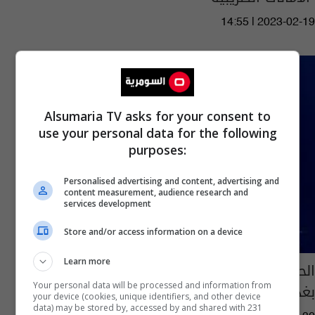
14:55 | 2023-02-19
Alsumaria TV asks for your consent to
use your personal data for the following
purposes:
Personalised advertising and content, advertising and
content measurement, audience research and
services development
Store and/or access information on a device
Learn more
الحكم بالحبس الشديد على رئيس هيئة استثمار
بغداد الأسبق
Your personal data will be processed and information from
your device (cookies, unique identifiers, and other device
data) may be stored by, accessed by and shared with 231