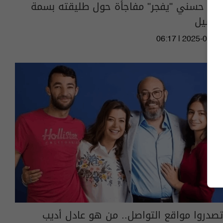
تامر حسني "يفجر" مفاجأة حول طليقته بسمة
بوسيل
06:17 | 2025-01-04
تصدروا مواقع التواصل.. من هو عادل أديب