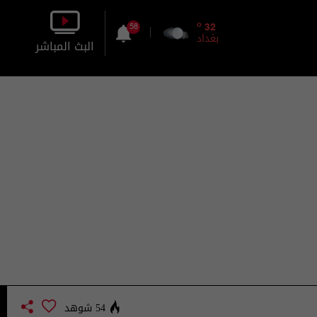
o
32
58
بغداد
البث المباشر
بالصورة
بالصوت
54 شوهد