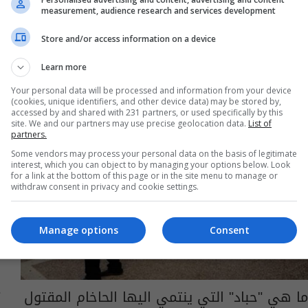
الفنانة الكويتية هند البلوشي تعلن زواجها
measurement, audience research and services development
الخامس
Store and/or access information on a device
05:30 | 2025-03-12
Learn more
Your personal data will be processed and information from your device
(cookies, unique identifiers, and other device data) may be stored by,
accessed by and shared with 231 partners, or used specifically by this
site. We and our partners may use precise geolocation data.
List of
partners.
Some vendors may process your personal data on the basis of legitimate
interest, which you can object to by managing your options below. Look
for a link at the bottom of this page or in the site menu to manage or
withdraw consent in privacy and cookie settings.
Manage options
Consent
ما هي "حباد" التي ينتمي اليها الحاخام المقتول