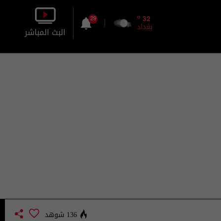
o
32
29
بغداد
البث المباشر
بالصورة
بالصوت
136 شوهد