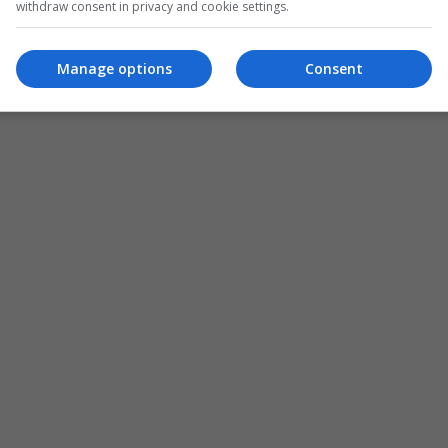
withdraw consent in privacy and cookie settings.
Manage options
Consent