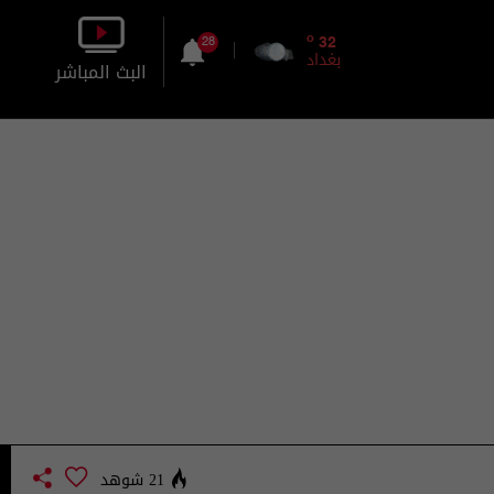
o
32
28
بغداد
البث المباشر
بالصورة
بالصوت
21 شوهد