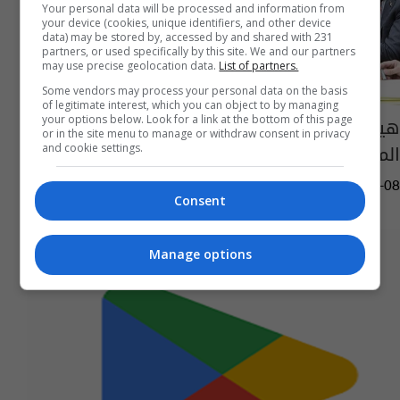
Your personal data will be processed and information from
your device (cookies, unique identifiers, and other device
data) may be stored by, accessed by and shared with 231
partners, or used specifically by this site. We and our partners
may use precise geolocation data.
List of partners.
Some vendors may process your personal data on the basis
of legitimate interest, which you can object to by managing
هيئة الإعلام على طاولة واحدة مع "ميتا" لتنظيم
your options below. Look for a link at the bottom of this page
or in the site menu to manage or withdraw consent in privacy
المحتوى وحماية البيانات بالعراق
and cookie settings.
04:13 | 2025-05-08
Consent
Manage options