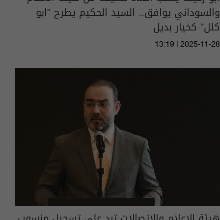
والسوداني يوافق.. السيد الحكيم يطرح "ابو
كلل" كخيار بديل
13:19 | 2025-11-28
هيئة الاعلام والاتصالات ترد على تسجيل منسوب