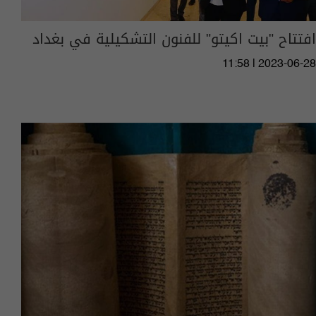
افتتاح "بيت اكيتو" للفنون التشكيلية في بغداد
11:58 | 2023-06-28