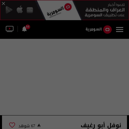
56
نوفل أبو رغيف
67 شوهد