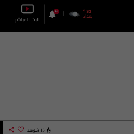
o
32
47
بغداد
البث المباشر
بالصورة
بالصوت
15 شوهد