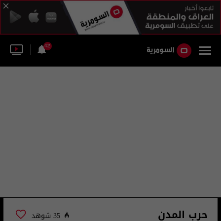
42
حرب المدن
35 شوهد