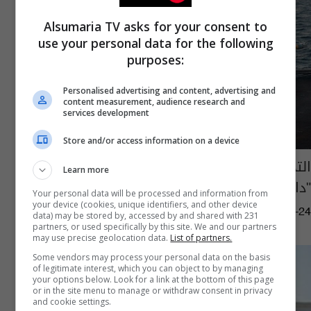
Alsumaria TV asks for your consent to
use your personal data for the following
purposes:
Personalised advertising and content, advertising and
content measurement, audience research and
services development
Store and/or access information on a device
التحالف الدولي ينشر مواقع قصفه لاهداف
Learn more
"داعش بالعراق وسوريا الاثنين الماضي
Your personal data will be processed and information from
your device (cookies, unique identifiers, and other device
06:35 | 2015-06-24
data) may be stored by, accessed by and shared with 231
partners, or used specifically by this site. We and our partners
may use precise geolocation data.
List of partners.
Some vendors may process your personal data on the basis
of legitimate interest, which you can object to by managing
your options below. Look for a link at the bottom of this page
or in the site menu to manage or withdraw consent in privacy
and cookie settings.