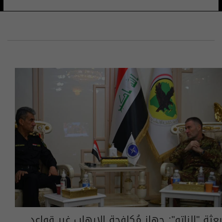
بعثة "الناتو": جهاز مُكافحة الإرهاب غير قواعد