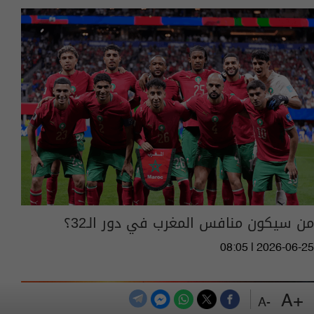
من سيكون منافس المغرب في دور الـ32؟
08:05 | 2026-06-25
+A
-A