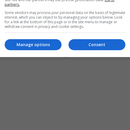
partners.
Some vendors may process your personal data on the basis of legitimate
interest, which you can object to by managing your options below. Look
for a link at the bottom of this page or in the site menu to manage or
withdraw consent in privacy and cookie settings.
Manage options
Consent
المزيد