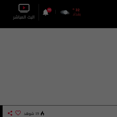
o
32
46
بغداد
البث المباشر
بالصورة
بالصوت
19 شوهد