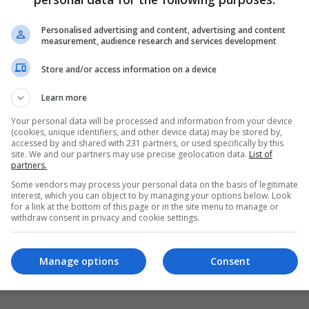
ارتفاع عدد ضحايا الانهيار الطيني في الصين
Personalised advertising and content, advertising and content
14:32 | 2023-08-13
measurement, audience research and services development
Store and/or access information on a device
Learn more
Your personal data will be processed and information from your device
(cookies, unique identifiers, and other device data) may be stored by,
accessed by and shared with 231 partners, or used specifically by this
site. We and our partners may use precise geolocation data.
List of
partners.
Some vendors may process your personal data on the basis of legitimate
interest, which you can object to by managing your options below. Look
for a link at the bottom of this page or in the site menu to manage or
withdraw consent in privacy and cookie settings.
Manage options
Consent