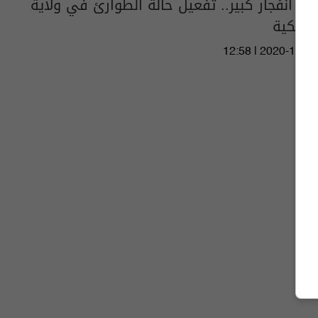
بعد انفجار كبير.. تفعيل حالة الطوارئ في ولاية
امريكية
12:58 | 2020-12-25