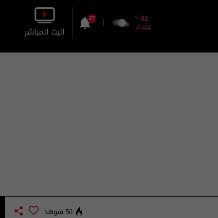
o
32
27
بغداد
البث المباشر
بالصورة
بالصوت
50 شوهد