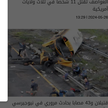
العواصف تقتل 11 شخصا في ثلاث ولايات
أمريكية
13:29 | 2024-05-26
قتيلان و43 مصابا بحادث مروري في نيوجيرسي