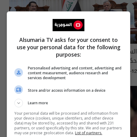
Alsumaria TV asks for your consent to
use your personal data for the following
السوداني والعامري يؤكدان العمل على تشكيل
purposes:
حكومة ائتلافية قادرة على مواجهة التحديات
Personalised advertising and content, advertising and
08:22 | 2026-04-12
content measurement, audience research and
services development
Store and/or access information on a device
Learn more
Your personal data will be processed and information from
your device (cookies, unique identifiers, and other device
data) may be stored by, accessed by and shared with 231
partners, or used specifically by this site. We and our partners
may use precise geolocation data.
List of partners.