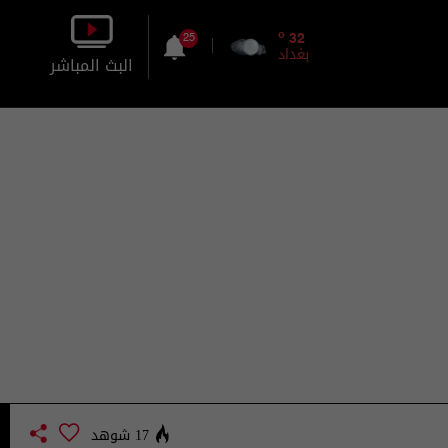
o
32
25
بغداد
البث المباشر
بالصورة
بالصوت
17 شوهد