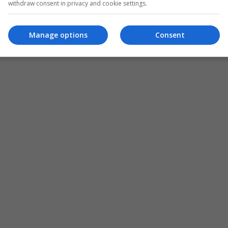
withdraw consent in privacy and cookie settings.
Manage options
Consent