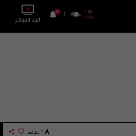
o
32
26
بغداد
البث المباشر
بالصورة
بالصوت
7 شوهد