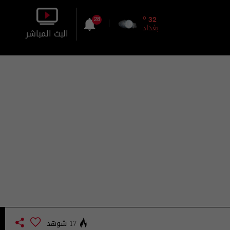
o
32
28
بغداد
البث المباشر
بالصورة
بالصوت
17 شوهد