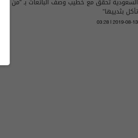
السعودية تحقق مع خطيب وصف البائعات بـ "من
تأكل بثدييها"
03:28 | 2019-08-13