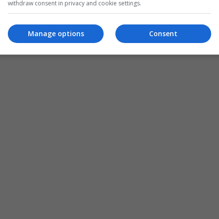
withdraw consent in privacy and cookie settings.
Manage options
Consent