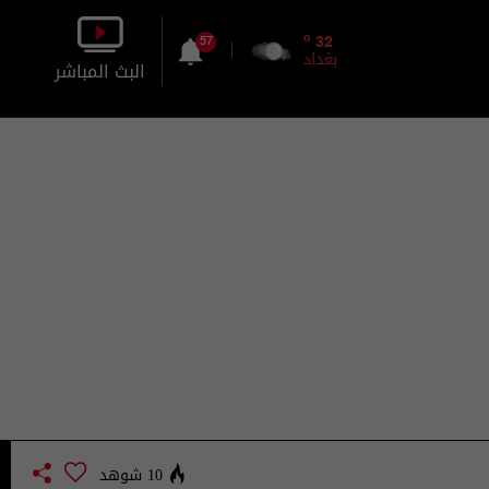
o
32
57
بغداد
البث المباشر
بالصورة
بالصوت
10 شوهد