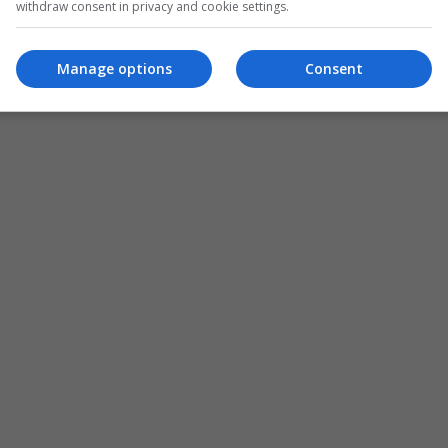
withdraw consent in privacy and cookie settings.
Manage options
Consent