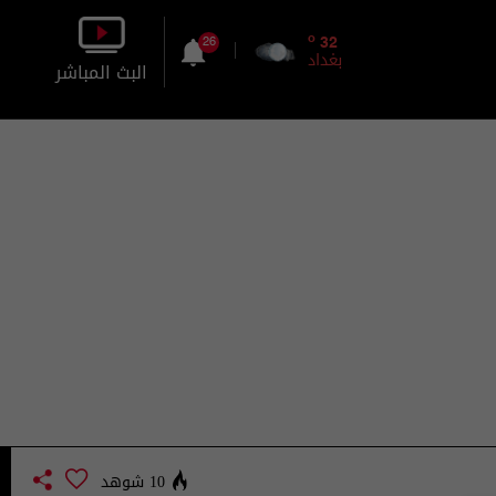
o
32
26
بغداد
البث المباشر
بالصورة
بالصوت
10 شوهد